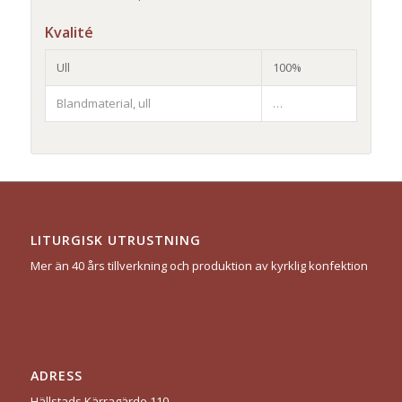
Kvalité
Ull
100%
Blandmaterial, ull
…
LITURGISK UTRUSTNING
Mer än 40 års tillverkning och produktion av kyrklig konfektion
ADRESS
Hällstads Kärragärde 110