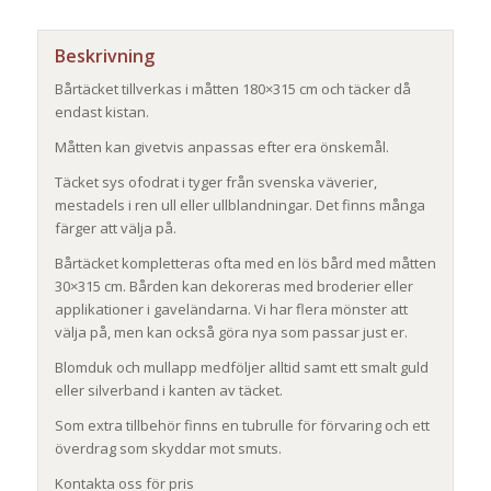
Beskrivning
Bårtäcket tillverkas i måtten 180×315 cm och täcker då
endast kistan.
Måtten kan givetvis anpassas efter era önskemål.
Täcket sys ofodrat i tyger från svenska väverier,
mestadels i ren ull eller ullblandningar. Det finns många
färger att välja på.
Bårtäcket kompletteras ofta med en lös bård med måtten
30×315 cm. Bården kan dekoreras med broderier eller
applikationer i gaveländarna. Vi har flera mönster att
välja på, men kan också göra nya som passar just er.
Blomduk och mullapp medföljer alltid samt ett smalt guld
eller silverband i kanten av täcket.
Som extra tillbehör finns en tubrulle för förvaring och ett
överdrag som skyddar mot smuts.
Kontakta oss för pris